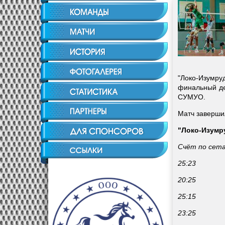
"Локо-Изумр
финальный де
СУМУО.
Матч завершил
"Локо-Изумр
Счёт по сет
25:23
20:25
25:15
23:25