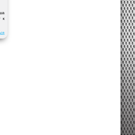
аша
 к
ься