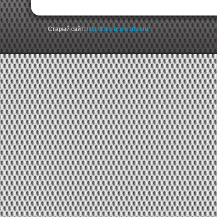
Старый сайт:
http://loko-izumrud.ur.ru/