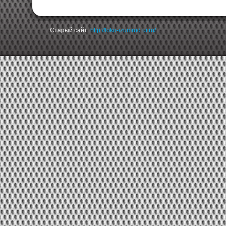
Старый сайт:
http://loko-izumrud.ur.ru/