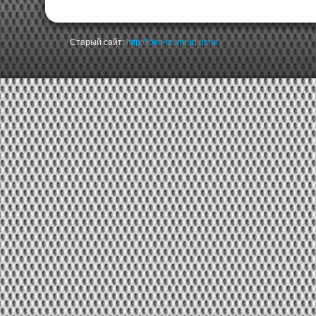
Старый сайт:
http://loko-izumrud.ur.ru/