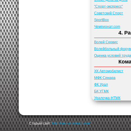
"Спорт-экспресс"
Советский Спорт
SportBox
Чемпионат.com
4. Р
Волей Сервис
Волейбольный форум 
Оценка условий труд
Кома
ХК Автомобилист
МФК Синара
ФК Урал
БК УГМК
Уралочка-НТМК
Старый сайт:
http://loko-izumrud.ur.ru/