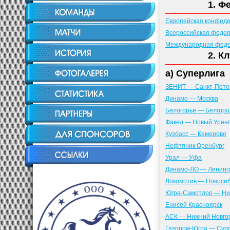
1. Ф
Европейская конфед
Всероссийская феде
Международная феде
2. К
а) Суперлига
ЗЕНИТ — Санкт-Пете
Динамо — Москва
Белогорье — Белгоро
Факел — Новый Урен
Кузбасс — Кемерово
Нефтяник Оренбург
Урал — Уфа
Динамо-ЛО — Ленингр
Локомотив — Новоси
Югра-Самотлор — Ни
Енисей Красноярск
АСК — Нижний Новго
Газпром-Югра — Сург