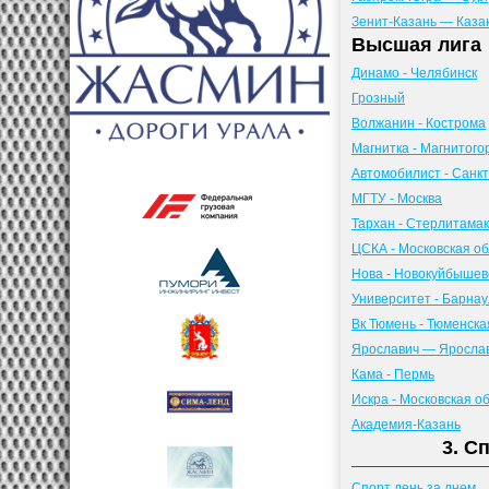
Зенит-Казань — Каза
Высшая лига
Динамо - Челябинск
Грозный
Волжанин - Кострома
Магнитка - Магнитого
Автомобилист - Санк
МГТУ - Москва
Тархан - Стерлитамак
ЦСКА - Московская об
Нова - Новокуйбышев
Университет - Барнау
Вк Тюмень - Тюменска
Ярославич — Яросла
Кама - Пермь
Искра - Московская об
Академия-Казань
3. С
Спорт день за днем