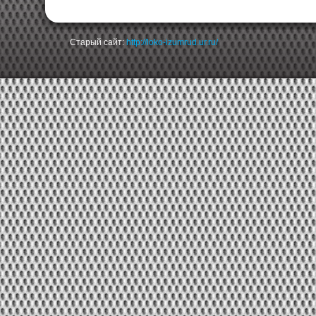
Старый сайт:
http://loko-izumrud.ur.ru/