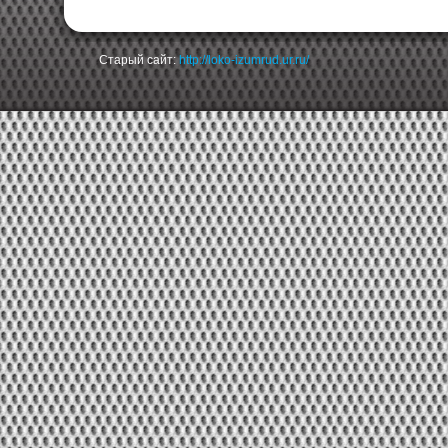
Старый сайт:
http://loko-izumrud.ur.ru/