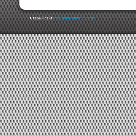
Старый сайт:
http://loko-izumrud.ur.ru/