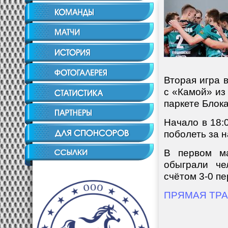
Вторая игра 
с «Камой» из
паркете Блок
Начало в 18:
поболеть за 
В первом ма
обыграли че
счётом 3-0 п
ПРЯМАЯ ТР