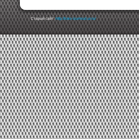
Старый сайт:
http://loko-izumrud.ur.ru/