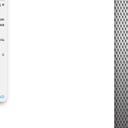
д и
ую
чка
сь
 с
ься