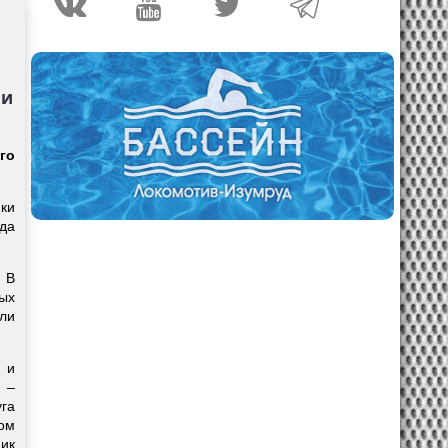
ии
го
ки
нда
 В
ых
ли
 и
 –
га
ом
ник