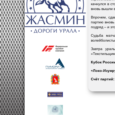
качнулся в с
вновь вышли 
Впрочем, сда
партию вновь 
подряд – и эт
Судьба матч
волейболисты
Завтра урал
«Текстильщик
Кубок Росси
«Локо-Изумру
Счёт партий