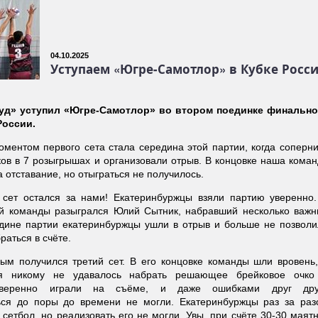
04.10.2025
Уступаем «Югре-Самотлор» в Кубке Росс
уд» уступил «Югре-Самотлор» во втором поединке финально
России.
ентом первого сета стала середина этой партии, когда соперни
ков в 7 розыгрышах и организовали отрыв. В концовке наша кома
а отставание, но отыграться не получилось.
 сет остался за нами! Екатеринбуржцы взяли партию уверенно.
й команды разыгрался Юлий Сытник, набравший несколько важн
едине партии екатеринбуржцы ушли в отрыв и больше не позволи
аться в счёте.
м получился третий сет. В его концовке команды шли вровень,
я никому не удавалось набрать решающее брейковое очко
уверенно играли на съёме, и даже ошибками друг дру
ься до поры до времени не могли. Екатеринбуржцы раз за раз
сетбол, но реализовать его не могли. Увы, при счёте 30-30 маят