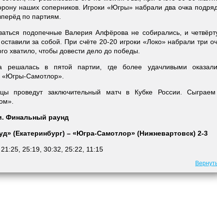
торону наших соперников. Игроки «Югры» набрали два очка подря
вперёд по партиям.
ваться подопечные Валерия Алфёрова не собирались, и четвёрт
оставили за собой. При счёте 20-20 игроки «Локо» набрали три о
ого хватило, чтобы довести дело до победы.
а решалась в пятой партии, где более удачливыми оказали
 «Югры-Самотлор».
ьцы проведут заключительный матч в Кубке России. Сыграем
ом».
и. Финальный раунд
д» (Екатеринбург) – «Югра-Самотлор» (Нижневартовск) 2-3
:
21:25, 25:19, 30:32, 25:22, 11:15
Вернут