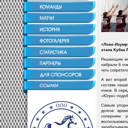
«Локо-Изумр
этапа Кубка 
Решающим мом
набрали 6 оч
чуть сократил
А вот второй
составе наше
очков. В сер
«Югре» подобр
Самым упорны
долгое врем
соперники 
воспользоват
зарабатывали 