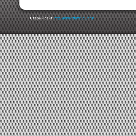
Старый сайт:
http://loko-izumrud.ur.ru/