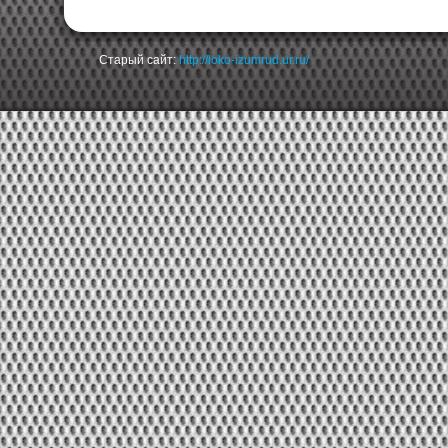
Старый сайт:
http://loko-izumrud.ur.ru/