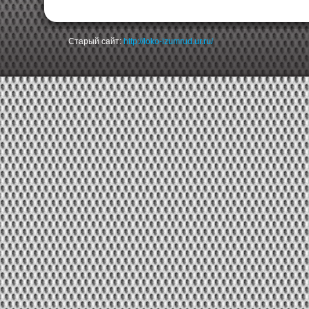
Старый сайт:
http://loko-izumrud.ur.ru/