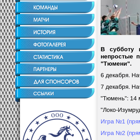
В субботу 
непростые п
"Тюмени".
6 декабря. На
7 декабря. На
"Тюмень": 14 
"Локо-Изумруд
Игра №1 (пря
Игра №2 (пря