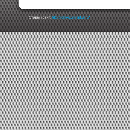
Старый сайт:
http://loko-izumrud.ur.ru/