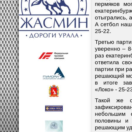
пермяков мо
екатеринбур
отыгрались, 
А сетбол наш
25-22.
Третью парт
уверенно – 8
раз екатерин
ответила сво
партии при ра
решающий мо
в итоге за
«Локо» - 25-23
Такой же с
зафиксирова
небольшим 
половины и 
решающим уда