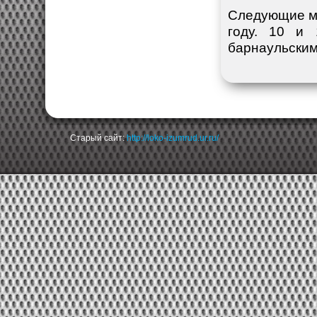
Следующие ма
году. 10 и
барнаульским
Старый сайт:
http://loko-izumrud.ur.ru/