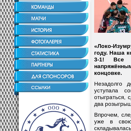
«Локо-Изум
году. Наша 
3-1! Все 
напряжённы
концовке.
Незадолго д
уступала с
отыграться, 
два розыгрыш
Впрочем, сл
уже в свою
складывалась