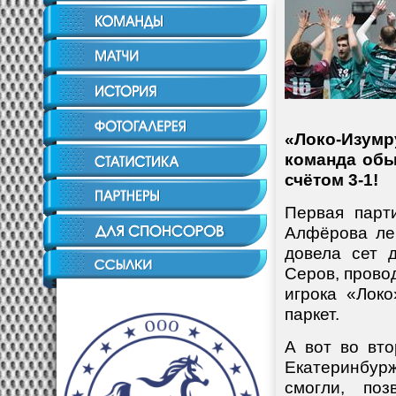
«Локо-Изумр
команда обы
счётом 3-1!
Первая парт
Алфёрова ле
довела сет 
Серов, прово
игрока «Локо
паркет.
А вот во вто
Екатеринбур
смогли, поз