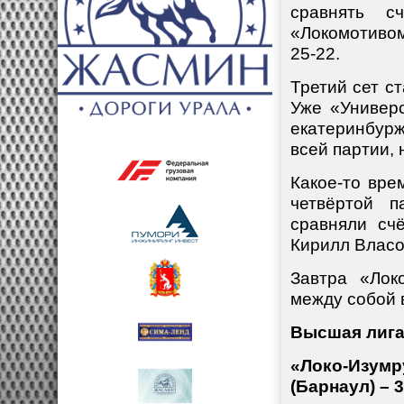
сравнять с
«Локомотивом
25-22.
Третий сет с
Уже «Универс
екатеринбур
всей партии, 
Какое-то вре
четвёртой п
сравняли сч
Кирилл Власов
Завтра «Лок
между собой 
Высшая лига
«Локо-Изум
(Барнаул) – 3