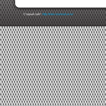
Старый сайт:
http://loko-izumrud.ur.ru/