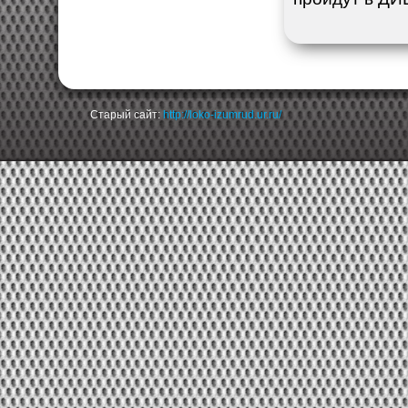
Старый сайт:
http://loko-izumrud.ur.ru/