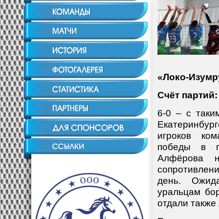
«
Локо-Изумр
Счёт партий:
6-0 – с так
Екатеринбург
игроков ко
победы в п
Алфёрова н
сопротивлен
день. Ожид
уральцам бор
отдали также 