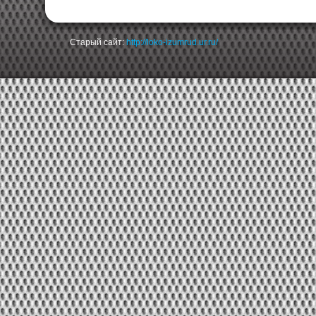
Старый сайт:
http://loko-izumrud.ur.ru/