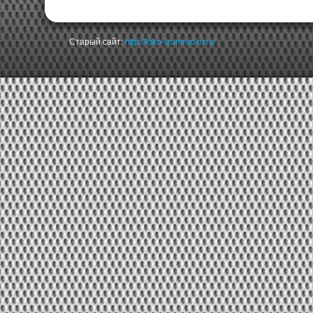
Старый сайт:
http://loko-izumrud.ur.ru/