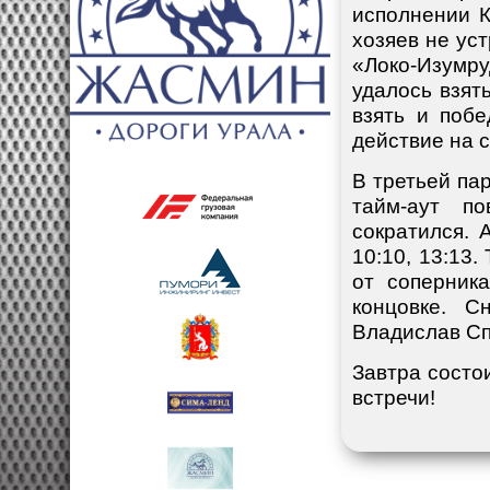
исполнении К
хозяев не уст
«Локо-Изумр
удалось взят
взять и побе
действие на 
В третьей пар
тайм-аут п
сократился. 
10:10, 13:13.
от соперник
концовке. С
Владислав Спи
Завтра состои
встречи!