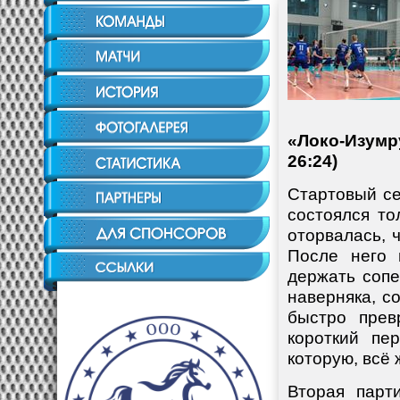
«Локо-Изумр
26:24)
Стартовый се
состоялся то
оторвалась, 
После него 
держать сопе
наверняка, с
быстро прев
короткий пе
которую, всё
Вторая парт