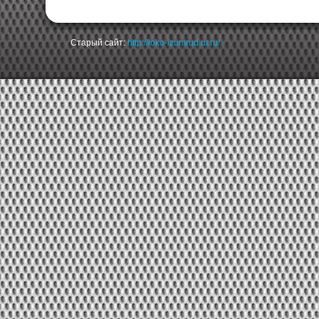
Старый сайт:
http://loko-izumrud.ur.ru/