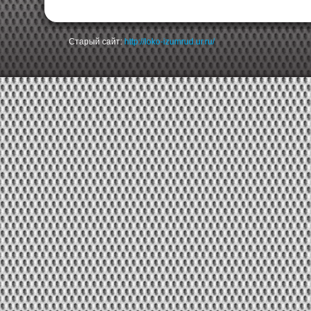
Старый сайт:
http://loko-izumrud.ur.ru/