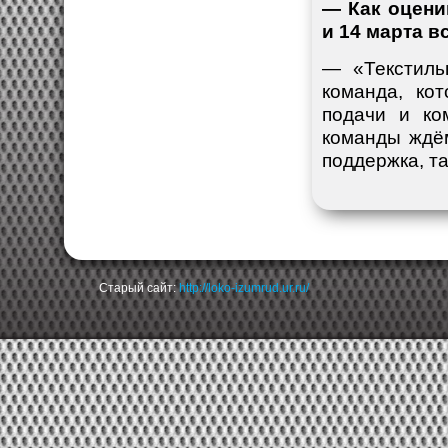
— Как оцени
и 14 марта в
— «Текстиль
команда, ко
подачи и ко
команды ждё
поддержка, та
Старый сайт:
http://loko-izumrud.ur.ru/