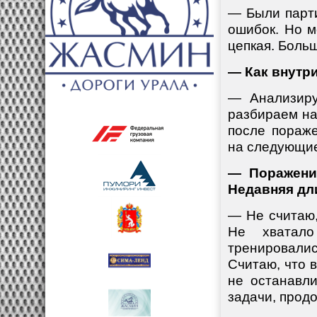
— Были парти
ошибок. Но м
цепкая. Боль
— Как внутр
— Анализиру
разбираем на
после пораж
на следующие
— Поражения
Недавняя дл
— Не считаю,
Не хватал
тренировали
Считаю, что 
не останавл
задачи, прод