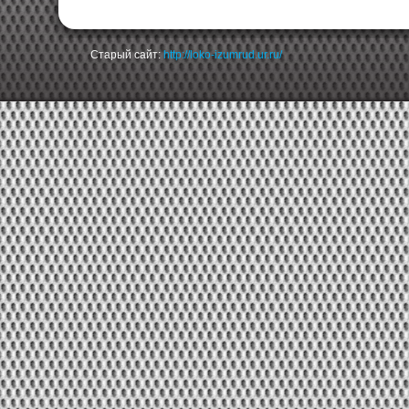
Старый сайт:
http://loko-izumrud.ur.ru/