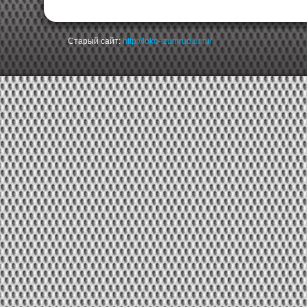
Старый сайт:
http://loko-izumrud.ur.ru/