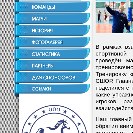
В рамках вз
спортивной
проведён ма
тренировоч
Тренировку 
СШОР. Главн
поделился с 
какие упражн
игроков ра
взаимодейств
Наш главный 
обратил вним
изменения 