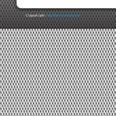
Старый сайт:
http://loko-izumrud.ur.ru/