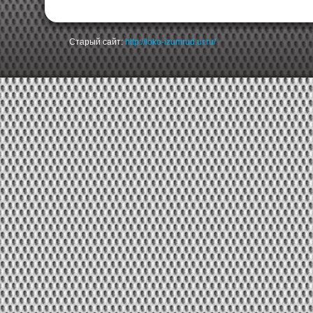
Старый сайт:
http://loko-izumrud.ur.ru/