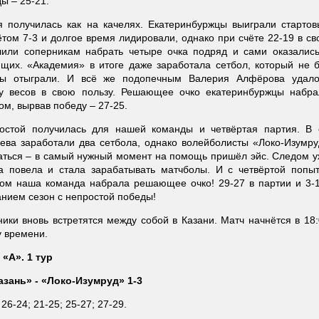
ы – 25-21.
я получилась как на качелях. Екатеринбуржцы выиграли стартов
ётом 7-3 и долгое время лидировали, однако при счёте 22-19 в с
лили соперникам набрать четыре очка подряд и сами оказались
щих. «Академия» в итоге даже заработала сетбол, который не б
цы отыграли. И всё же подопечным Валерия Алфёрова удало
шу весов в свою пользу. Решающее очко екатеринбуржцы набра
м, вырвав победу – 27-25.
остой получилась для нашей команды и четвёртая партия. В 
яева заработали два сетбола, однако волейболисты «Локо-Изумр
аться – в самый нужный момент на помощь пришёл эйс. Следом у
 повела и стала зарабатывать матчболы. И с четвёртой попыт
ом наша команда набрала решающее очко! 29-27 в партии и 3-1
анием сезон с непростой победы!
ники вновь встретятся между собой в Казани. Матч начнётся в 18
у времени.
«А». 1 тур
зань» - «Локо-Изумруд» 1-3
26-24; 21-25; 25-27; 27-29.