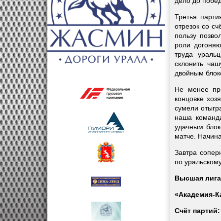
дело до побед
Третья парти
отрезок со сч
пользу позво
роли догоняю
труда ураль
склонить ча
двойным блоко
Не менее пр
концовке хоз
сумели отыгр
наша команда
удачным блок
матче. Начин
Завтра сопер
по уральском
Высшая лига 
«Академия-Ка
Счёт партий: