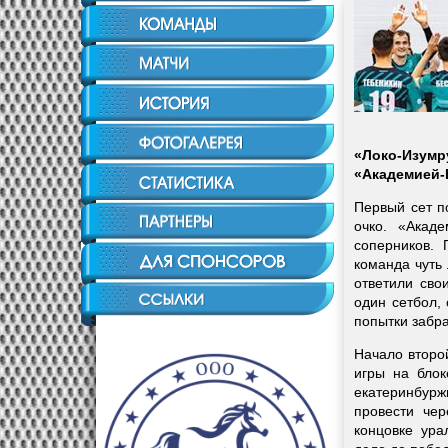
«Локо-Изум
«Академией-
Первый сет п
очко. «Акад
соперников. 
команда чуть
ответили сво
один сетбол,
попытки забра
Начало второ
игры на бло
екатеринбурж
провести чер
концовке ура