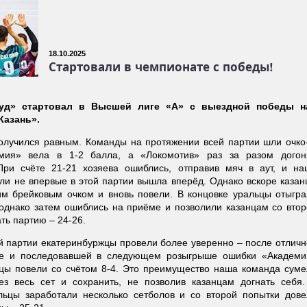
18.10.2025
Стартовали в чемпионате с победы!
руд» стартовал в Высшей лиге «А» с выездной победы н
Казань».
олучился равным. Команды на протяжении всей партии шли очко-
емия» вела в 1-2 балла, а «Локомотив» раз за разом догон
При счёте 21-21 хозяева ошиблись, отправив мяч в аут, и на
 ли не впервые в этой партии вышла вперёд. Однако вскоре каза
им брейковым очком и вновь повели. В концовке уральцы отыгра
 однако затем ошиблись на приёме и позволили казанцам со вто
ть партию – 24-26.
й партии екатеринбуржцы провели более уверенно – после отлич
ке и последовавшей в следующем розыгрыше ошибки «Академи
цы повели со счётом 8-4. Это преимущество наша команда суме
ез весь сет и сохранить, не позволив казанцам догнать себя.
льцы заработали несколько сетболов и со второй попытки дове