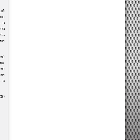
ый
вою
 в
ез
сь
ли
её
уд»
же
ки
 в
:00