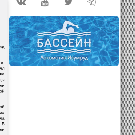
ад
в-
ял
ша
нцы
ли
рой
ной
и»
ла
 В
ли