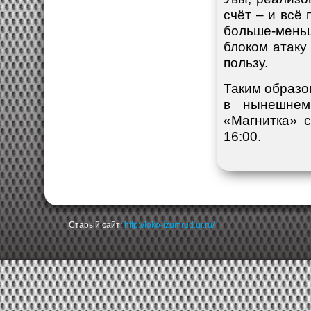
счёт – и всё
больше-мень
блоком атаку
пользу.
Таким образо
в нынешнем
«Магнитка» 
16:00.
Старый сайт:
http://loko-izumrud.ur.ru/