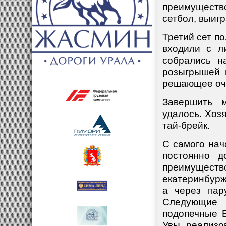
преимуществ
сетбол, выигр
Третий сет п
входили с л
собрались н
розыгрышей 
решающее очк
Завершить 
удалось. Хоз
тай-брейк.
С самого нач
постоянно д
преимуществ
екатеринбурж
а через пар
Следующие 
подопечные 
Увы, реализо