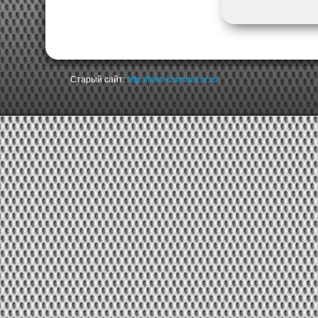
Старый сайт:
http://loko-izumrud.ur.ru/