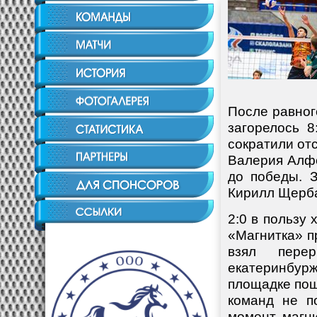
После равног
загорелось 
сократили от
Валерия Алфё
до победы. 
Кирилл Щерба
2:0 в пользу 
«Магнитка» п
взял пере
екатеринбур
площадке пошл
команд не п
момент магни