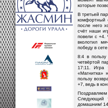
которые позво
В третьей па
комфортный о
после него х
счёт наши иг
повели с +4.
вколотил мя
победу в сете
8:4 в польз
четвёртой па
17:11. Игра
«Магнитка» 
пользу возвр
+7, ведь в ко
Поздравляем
Следующий т
домашним! 14