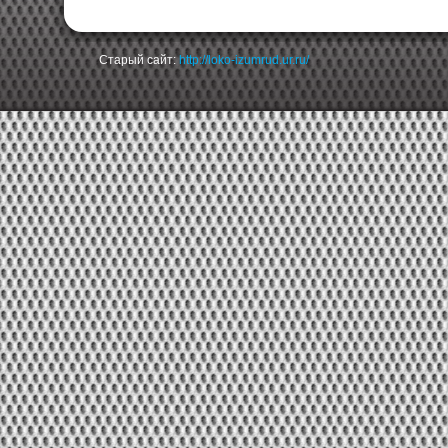
Старый сайт:
http://loko-izumrud.ur.ru/