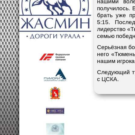
нашими воле
получилось. 
брать уже пр
5:15. После
лидерство «Т
семью побед
Серьёзная бо
него «Тюмень
нашим игрокам
Следующий ту
с ЦСКА.