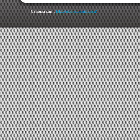
Старый сайт:
http://loko-izumrud.ur.ru/