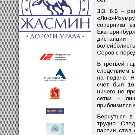
3:3, 6:6 – р
«Локо-Изумр
соперника в
Екатеринбу
дистанции – 
волейболист
Серов с пере
В третьей па
следствием 
на подаче. Н
счёт был 16
ничего не пр
сетки - ли
приблизился 
Вернуться в
трудно. Сле
партии стал 