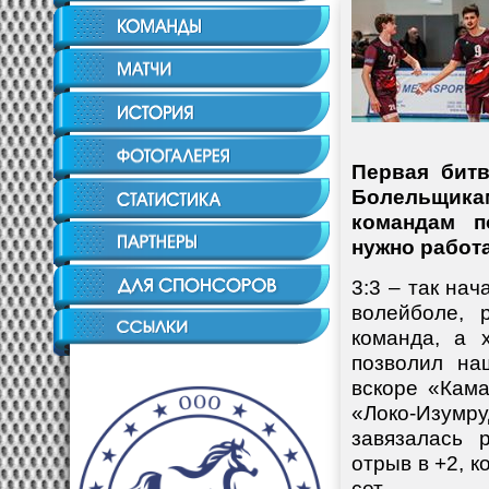
Первая битв
Болельщика
командам п
нужно работа
3:3 – так нач
волейболе, 
команда, а 
позволил на
вскоре «Кам
«Локо-Изумр
завязалась 
отрыв в +2, 
сет.