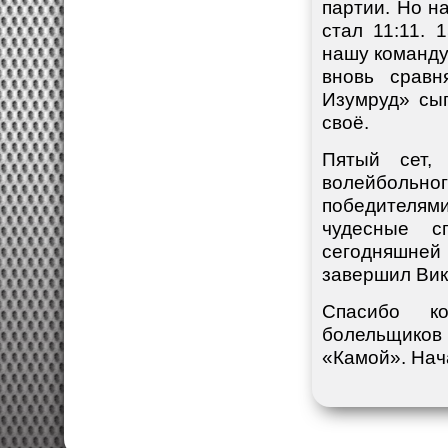
партии. Но н
стал 11:11. 
нашу команду 
вновь сравн
Изумруд» сыг
своё.
Пятый сет,
волейбольно
победителями
чудесные с
сегодняшней
завершил Вик
Спасибо к
болельщиков 
«Камой». Нача