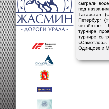
сыграли восе
под названия
Татарстан (
Петербург («
четвёртое – 
турнира про
турнире сыг
«Самотлор». 
Одинцове и М