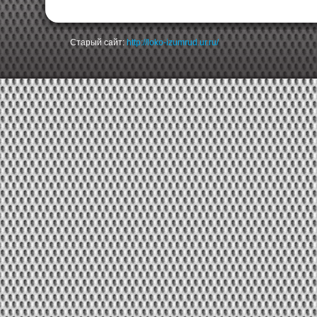
Старый сайт:
http://loko-izumrud.ur.ru/