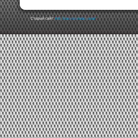
Старый сайт:
http://loko-izumrud.ur.ru/