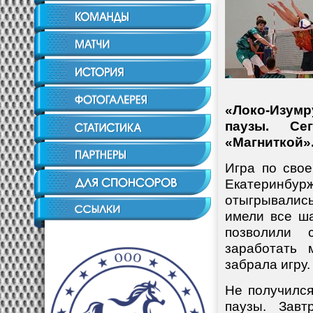
«Локо-Изумр
паузы. Се
«Магниткой»
Игра по сво
Екатеринбу
отыгрывались
имели все ша
позволили 
заработать 
забрала игру.
Не получилс
паузы. Завт