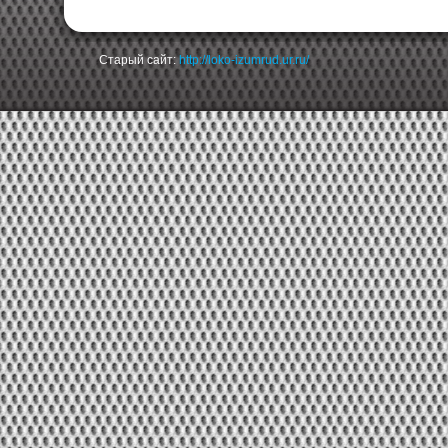
Старый сайт:
http://loko-izumrud.ur.ru/