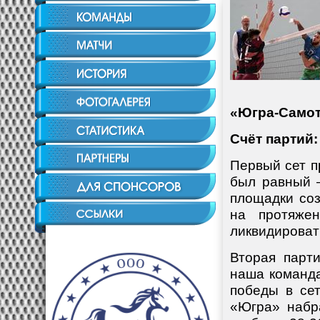
«Югра-Самот
Счёт партий
Первый сет п
был равный –
площадки соз
на протяже
ликвидировать
Вторая парт
наша команда
победы в се
«Югра» набр