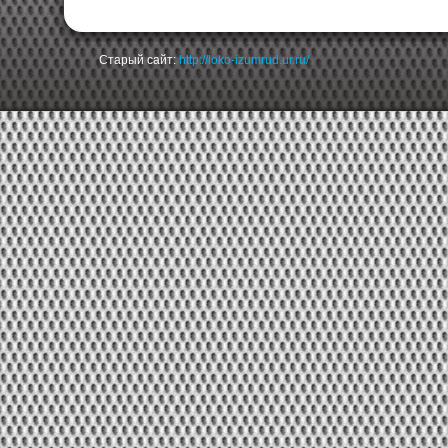
Старый сайт:
http://loko-izumrud.ur.ru/