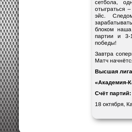
сетбола, од
отыграться 
эйс. След
зарабатыват
блоком наша
партии и 3-
победы!
Завтра сопер
Матч начнётс
Высшая лига 
«Академия-Ка
Счёт партий:
18 октября, К