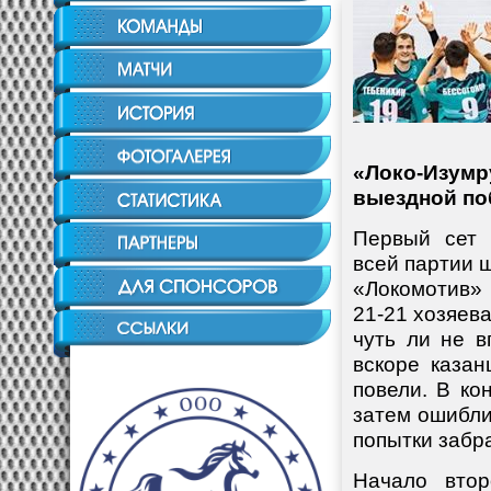
«Локо-Изу
выездной по
Первый сет 
всей партии ш
«Локомотив» 
21-21 хозяева
чуть ли не 
вскоре каза
повели. В ко
затем ошибли
попытки забра
Начало втор