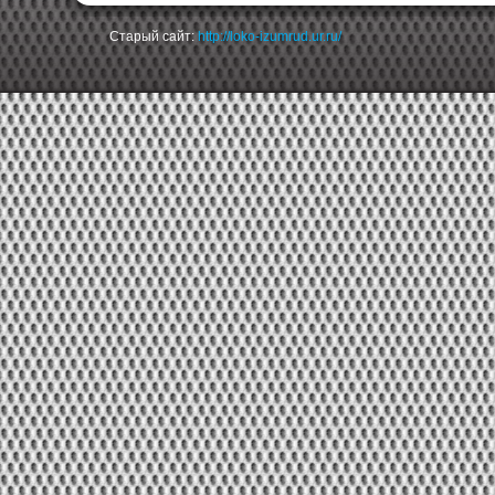
Старый сайт:
http://loko-izumrud.ur.ru/