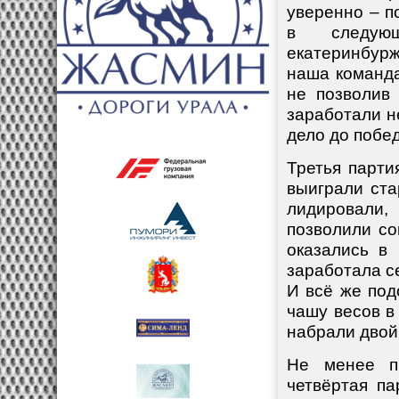
уверенно – п
в следую
екатеринбур
наша команда
не позволив
заработали н
дело до побед
Третья парти
выиграли ста
лидировали
позволили со
оказались в
заработала с
И всё же по
чашу весов в
набрали двой
Не менее п
четвёртая па