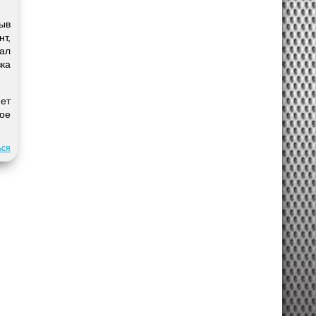
рыв
нт,
щал
зка
ет
ое
ься