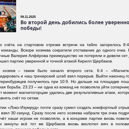
09.11.2025
Во второй день добились более уверенн
победы!
о счёта на стартовом отрезке встречи на табло загорелось 8:4
 команды. Вскоре хозяева сократили отставание до одного очка.
ечные Валерия Алфёрова преимущество не потеряли и довели сет
ршил партию уверенной и точной атакой Кирилл Щербаков.
у хозяев – таким было начало второго сета. 6:4 – «Магнитк
идировать и наш тренерский штаб взял перерыв. Выйти наконец-т
теринбуржцев получилось при 10:9. Но дальше на площадке пош
ная борьба. 23:23 – ни одна из команд не позволяла уйти соперник
от момент магнитогорцам удались две результативные атаки, кото
внять счёт по сетам.
ртии «Локо-Изумруд» почти сразу сумел создать комфортный отры
 взял 30 секунд. Сразу после него хозяева набрали три очка подр
счёт наши игроки не позволяли, а в концовке партии вновь повел
ри минуты всё тот же Щербаков вновь вколотил мяч в полови