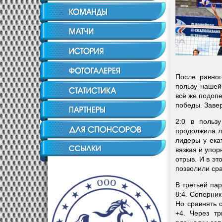
После равног
пользу нашей
всё же подоп
победы. Заве
2:0 в польз
продолжила л
лидеры у ека
вязкая и упор
отрыв. И в эт
позволили сра
В третьей па
8:4. Соперник
Но сравнять 
+4. Через т