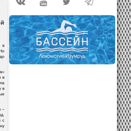
ой
 в
 Но
 до
а»
о в
ла
у в
рые
в –
яд.
и с
ну