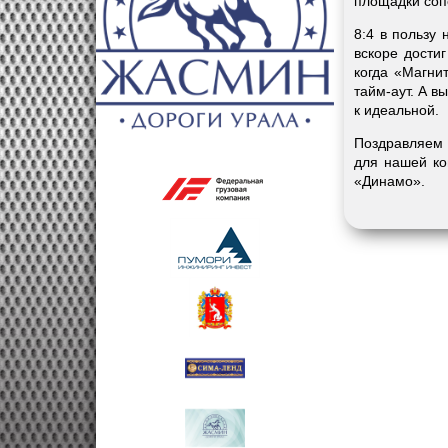
площадки сопе
8:4 в пользу
вскоре достиг
когда «Магни
тайм-аут. А в
к идеальной.
Поздравляем 
для нашей ко
«Динамо».