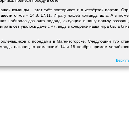
рника, принеся победу в сете.
 нашей команды – этот счёт повторился и в четвёртой партии. От
 шести очков – 14:8, 17:11. Игра у нашей команды шла. А в моме
тка» набирала два очка подряд, ситуацию в нашу пользу возвра
ыиграть сет удалось даже с +7, ведь в концовке наша игра была бли
болельщиков с победами в Магнитогорске. Следующий тур стан
манды наконец-то домашним! 14 и 15 ноября примем челябинск
Вернут