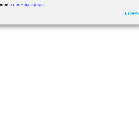
рней
в прямом эфире
.
Вернут