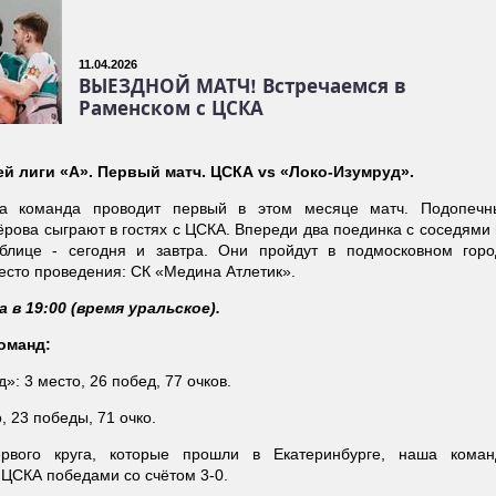
11.04.2026
ВЫЕЗДНОЙ МАТЧ! Встречаемся в
Раменском с ЦСКА
й лиги «А». Первый матч. ЦСКА vs «Локо-Изумруд».
а команда проводит первый в этом месяце матч. Подопечн
рова сыграют в гостях с ЦСКА. Впереди два поединка с соседями
аблице - сегодня и завтра. Они пройдут в подмосковном горо
есто проведения: СК «Медина Атлетик».
 в 19:00 (время уральское).
оманд:
»: 3 место, 26 побед, 77 очков.
, 23 победы, 71 очко.
рвого круга, которые прошли в Екатеринбурге, наша коман
 ЦСКА победами со счётом 3-0.