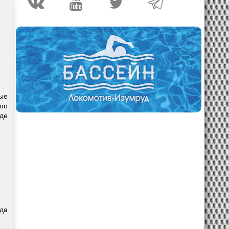
ые
 по
де
да