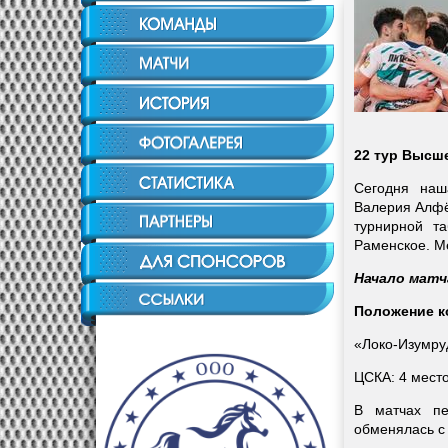
22 тур Высше
Сегодня наш
Валерия Алфё
турнирной т
Раменское.
М
Начало матча
Положение к
«Локо-Изумруд
ЦСКА: 4 место
В матчах пе
обменялась с